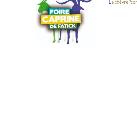
L
a chèvre "com